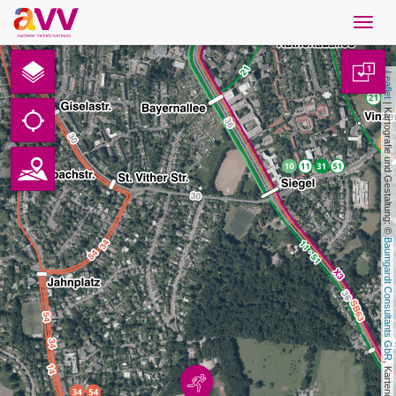
Navig
öffne
Nederlands
1
Leaflet
Downloads
 | Kartografie und Gestaltung: © 
Contact
Gegevensbescherming
Baumgardt Consultants GbR
Colofon
AVV