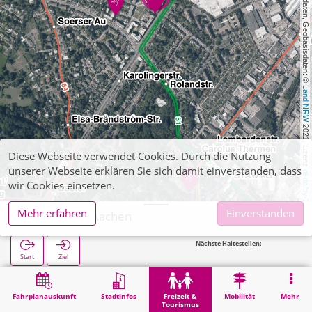
, Kartendaten, Geobasisdaten: © 
Land NRW
 2021, Lizenz 
Diese Webseite verwendet Cookies. Durch die Nutzung
unserer Webseite erklären Sie sich damit einverstanden, dass
dl-de/by-2-0
wir Cookies einsetzen.
Mehr erfahren
Einverstanden
Alemannia Aachen
Nächste Haltestellen:
Start
Ziel
Start
Freizeit & Tourismus
Sport
Alemannia Aachen
Fahrplanauskunft
Stadtinfos
Freizeit &
Mobilität
Mehr
Tourismus