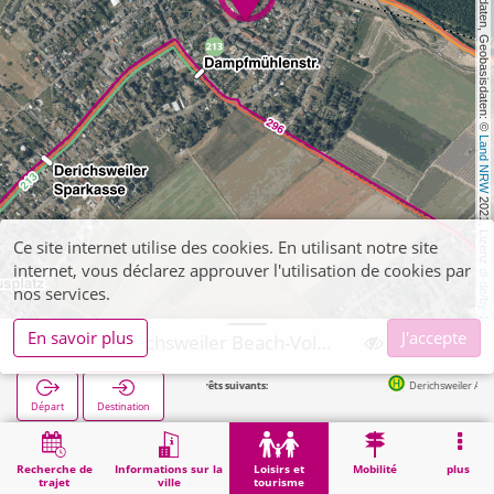
, Kartendaten, Geobasisdaten: © 
Land NRW
 2021, Lizenz 
Ce site internet utilise des cookies. En utilisant notre site
internet, vous déclarez approuver l'utilisation de cookies par
dl-de/by-2-0
nos services.
En savoir plus
J'accepte
Düren, Derichsweiler Beach-Volleyball-Platz
Arrêts suivants:
Derichsweiler Abzw. in 213m
Départ
Destination
Démarrage
Loisirs et tourisme
Sport
Düren, Derichsweiler Beach-Volleyball-Platz
Recherche de
Informations sur la
Loisirs et
Mobilité
plus
trajet
ville
tourisme