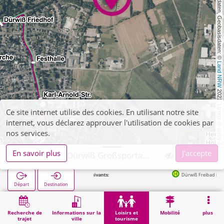
, Kartendaten, Geobasisdaten: © 
Land NRW
 2021, Lizenz 
Ce site internet utilise des cookies. En utilisant notre site
internet, vous déclarez approuver l'utilisation de cookies par
dl-de/by-2-0
nos services.
En savoir plus
J'accepte
Eschweiler, Dürwiß Großsportanlage
Arrêts suivants:
Dürwiß Freibad in 366m
Départ
Destination
Démarrage
Loisirs et tourisme
Sport
Eschweiler, Dürwiß Großsportanlage
Recherche de
Informations sur la
Loisirs et
Mobilité
plus
trajet
ville
tourisme