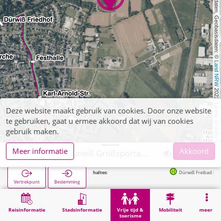
, Kartendaten, Geobasisdaten: © 
Land NRW
 2021, Lizenz 
Deze website maakt gebruik van cookies. Door onze website
te gebruiken, gaat u ermee akkoord dat wij van cookies
dl-de/by-2-0
gebruik maken.
Meer informatie
Akkoord
Eschweiler, Dürwiß Großsportanlage
Volgende haltes:
Dürwiß Freibad in 366m
Vertrekpunt
Bestemming
Start
Vrije tijd & toerisme
Sport
Eschweiler, Dürwiß Großsportanlage
Reisinformatie
Stadsinformatie
Vrije tijd &
Mobiliteit
meer
toerisme