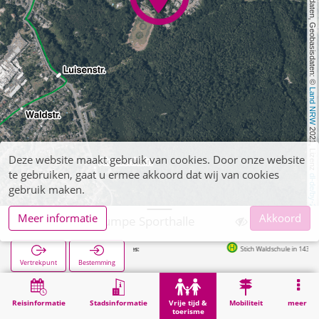
, Kartendaten, Geobasisdaten: © 
Land NRW
 2021, Lizenz 
Deze website maakt gebruik van cookies. Door onze website
te gebruiken, gaat u ermee akkoord dat wij van cookies
dl-de/by-2-0
gebruik maken.
Meer informatie
Akkoord
Eschweiler, Pumpe Sporthalle
Stich Waldschule in 143m
Vertrekpunt
Bestemming
Start
Vrije tijd & toerisme
Sport
Eschweiler, Pumpe Sporthalle
Reisinformatie
Stadsinformatie
Vrije tijd &
Mobiliteit
meer
toerisme