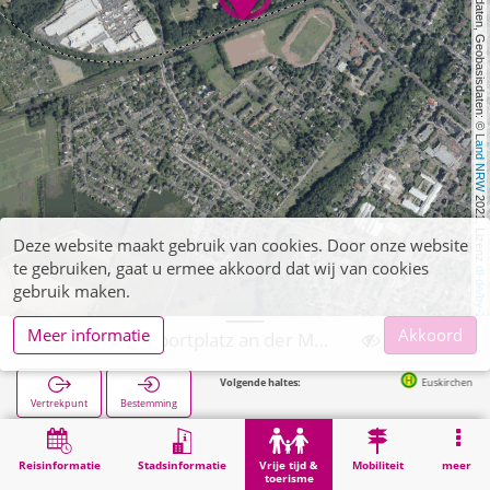
, Kartendaten, Geobasisdaten: © 
Land NRW
 2021, Lizenz 
Deze website maakt gebruik van cookies. Door onze website
te gebruiken, gaat u ermee akkoord dat wij van cookies
dl-de/by-2-0
gebruik maken.
Meer informatie
Akkoord
Euskirchen, Sportplatz an der Marienschule
Volgende haltes:
Euskirchen Berufskolleg in 344m
Vertrekpunt
Bestemming
Start
Vrije tijd & toerisme
Sport
Euskirchen, Sportplatz an der Marienschule
Reisinformatie
Stadsinformatie
Vrije tijd &
Mobiliteit
meer
toerisme