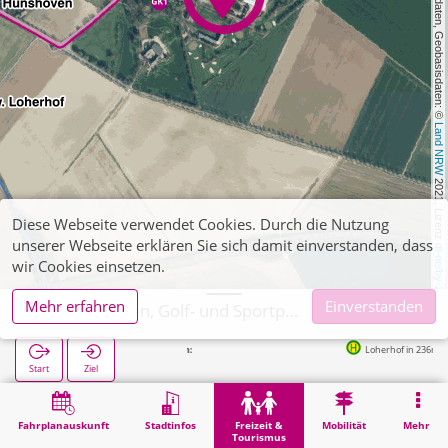
, Kartendaten, Geobasisdaten: © 
Land NRW
 2021, Lizenz 
Diese Webseite verwendet Cookies. Durch die Nutzung
unserer Webseite erklären Sie sich damit einverstanden, dass
dl-de/by-2-0
wir Cookies einsetzen.
Mehr erfahren
Einverstanden
Geilenkirchen, Golf- und Sportpark Loherhof
Loherhof in 236m
Start
Ziel
Start
Freizeit & Tourismus
Sport
Geilenkirchen, Golf- und Sportpark Loherhof
Fahrplanauskunft
Stadtinfos
Freizeit &
Mobilität
Mehr
Tourismus