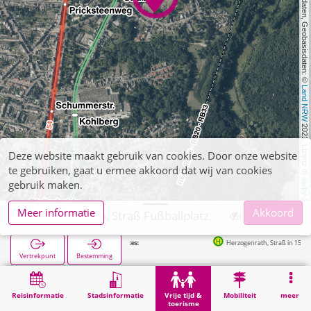
, Kartendaten, Geobasisdaten: © 
Land NRW
 2021, Lizenz 
Deze website maakt gebruik van cookies. Door onze website
te gebruiken, gaat u ermee akkoord dat wij van cookies
dl-de/by-2-0
gebruik maken.
Meer informatie
Akkoord
Herzogenrath, Straß Fußballplatz
Herzogenrath, Straß in 152m
Vertrekpunt
Bestemming
Start
Vrije tijd & toerisme
Sport
Herzogenrath, Straß Fußballplatz
Reisinformatie
Stadsinformatie
Vrije tijd &
Mobiliteit
meer
toerisme