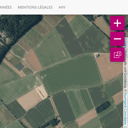
ONNÉES
MENTIONS LÉGALES
AVV
Leaflet
 | Kartografie und Gestaltung: © 
1
Baumgardt Consultants GbR