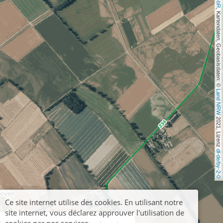
, Kartendaten, Geobasisdaten: © 
Land NRW
 2021, Lizenz 
dl-de/by-2-0
Ce site internet utilise des cookies. En utilisant notre
site internet, vous déclarez approuver l'utilisation de