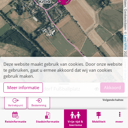
, Kartendaten, Geobasisdaten: © 
Land NRW
 2021, Lizenz 
Deze website maakt gebruik van cookies. Door onze website
te gebruiken, gaat u ermee akkoord dat wij van cookies
dl-de/by-2-0
gebruik maken.
Meer informatie
Akkoord
Jülich, Selgersdorf Fußballplatz
Volgende haltes:
Vertrekpunt
Bestemming
Start
Vrije tijd & toerisme
Sport
Jülich, Selgersdorf Fußballplatz
Reisinformatie
Stadsinformatie
Vrije tijd &
Mobiliteit
meer
toerisme