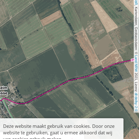
, Kartendaten, Geobasisdaten: © 
Land NRW
 2021, Lizenz 
dl-de/by-2-0
Deze website maakt gebruik van cookies. Door onze
website te gebruiken, gaat u ermee akkoord dat wij