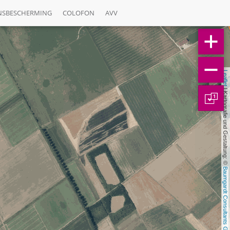
NSBESCHERMING
COLOFON
AVV
Leaflet
 | Kartografie und Gestaltung: © 
1
Baumgardt Consultants GbR