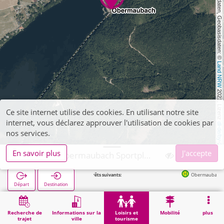
, Kartendaten, Geobasisdaten: © 
Land NRW
 2021, Lizenz 
Ce site internet utilise des cookies. En utilisant notre site
internet, vous déclarez approuver l'utilisation de cookies par
dl-de/by-2-0
nos services.
En savoir plus
J'accepte
Kreuzau, Obermaubach Sportplatz
Arrêts suivants:
Obermaubach Bf in 113m
Départ
Destination
Démarrage
Loisirs et tourisme
Sport
Kreuzau, Obermaubach Sportplatz
Recherche de
Informations sur la
Loisirs et
Mobilité
plus
trajet
ville
tourisme