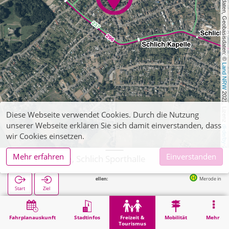
, Kartendaten, Geobasisdaten: © 
Land NRW
 2021, Lizenz 
Diese Webseite verwendet Cookies. Durch die Nutzung
unserer Webseite erklären Sie sich damit einverstanden, dass
dl-de/by-2-0
wir Cookies einsetzen.
Mehr erfahren
Einverstanden
Langerwehe, Schlich Sporthalle
Nächste Haltestellen:
Merode in 284m
Start
Ziel
Start
Freizeit & Tourismus
Sport
Langerwehe, Schlich Sporthalle
Fahrplanauskunft
Stadtinfos
Freizeit &
Mobilität
Mehr
Tourismus