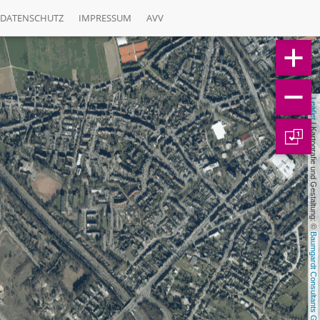
DATENSCHUTZ
IMPRESSUM
AVV
Leaflet
 | Kartografie und Gestaltung: © 
1
Baumgardt Consultants GbR