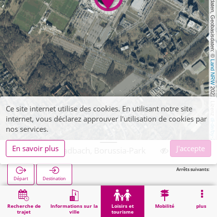
, Kartendaten, Geobasisdaten: © 
Land NRW
 2021, Lizenz 
Ce site internet utilise des cookies. En utilisant notre site
internet, vous déclarez approuver l'utilisation de cookies par
dl-de/by-2-0
nos services.
En savoir plus
J'accepte
Mönchengladbach, Borussia-Park
Arrêts suivants:
Départ
Destination
Démarrage
Loisirs et tourisme
Sport
Mönchengladbach, Borussia-Park
Recherche de
Informations sur la
Loisirs et
Mobilité
plus
trajet
ville
tourisme