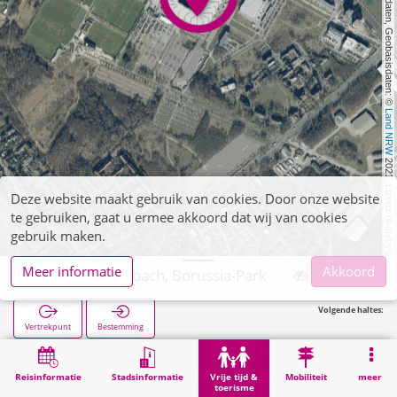
, Kartendaten, Geobasisdaten: © 
Land NRW
 2021, Lizenz 
Deze website maakt gebruik van cookies. Door onze website
te gebruiken, gaat u ermee akkoord dat wij van cookies
dl-de/by-2-0
gebruik maken.
Meer informatie
Akkoord
Mönchengladbach, Borussia-Park
Volgende haltes:
Vertrekpunt
Bestemming
Start
Vrije tijd & toerisme
Sport
Mönchengladbach, Borussia-Park
Reisinformatie
Stadsinformatie
Vrije tijd &
Mobiliteit
meer
toerisme