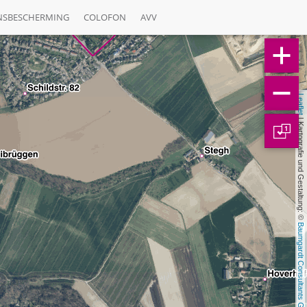
NSBESCHERMING
COLOFON
AVV
Leaflet
 | Kartografie und Gestaltung: © 
1
Baumgardt Consultants GbR