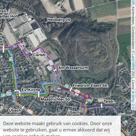
, Kartendaten, Geobasisdaten: © 
Land NRW
 2021, Lizenz 
dl-de/by-2-0
Deze website maakt gebruik van cookies. Door onze
website te gebruiken, gaat u ermee akkoord dat wij