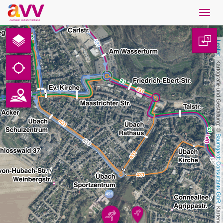
Navig
öffne
Deutsch
1
Leaflet
Downloads
 | Kartografie und Gestaltung: © 
Kontakt
Datenschutz
Baumgardt Consultants GbR
Impressum
AVV