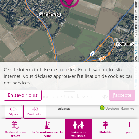
, Kartendaten, Geobasisdaten: © 
Land NRW
 2021, Lizenz 
Ce site internet utilise des cookies. En utilisant notre site
internet, vous déclarez approuver l'utilisation de cookies par
dl-de/by-2-0
nos services.
En savoir plus
J'accepte
Wegberg, Sportplatz Uevekoven
Arrêts suivants:
Uevekoven Gartenweg in 362m
Départ
Destination
Démarrage
Loisirs et tourisme
Sport
Wegberg, Sportplatz Uevekoven
Recherche de
Informations sur la
Loisirs et
Mobilité
plus
trajet
ville
tourisme