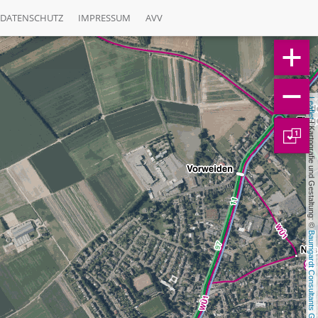
DATENSCHUTZ
IMPRESSUM
AVV
Leaflet
 | Kartografie und Gestaltung: © 
1
Baumgardt Consultants GbR