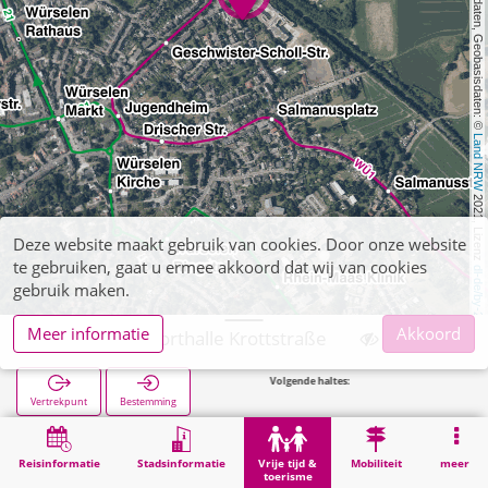
, Kartendaten, Geobasisdaten: © 
Land NRW
 2021, Lizenz 
Deze website maakt gebruik van cookies. Door onze website
te gebruiken, gaat u ermee akkoord dat wij van cookies
dl-de/by-2-0
gebruik maken.
Meer informatie
Akkoord
Würselen, Sporthalle Krottstraße
Volgende haltes:
WBK 
Vertrekpunt
Bestemming
Start
Vrije tijd & toerisme
Sport
Würselen, Sporthalle Krottstraße
Reisinformatie
Stadsinformatie
Vrije tijd &
Mobiliteit
meer
toerisme