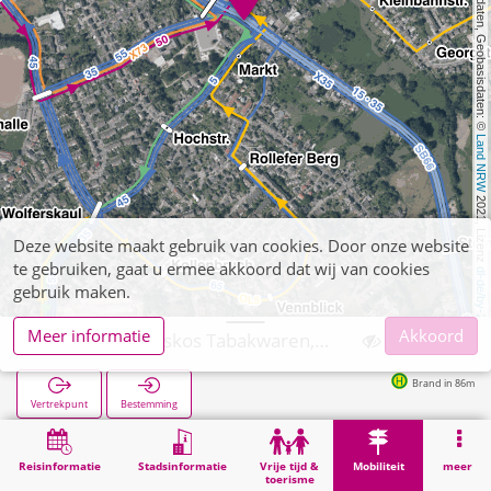
, Kartendaten, Geobasisdaten: © 
Land NRW
 2021, Lizenz 
Deze website maakt gebruik van cookies. Door onze website
te gebruiken, gaat u ermee akkoord dat wij van cookies
dl-de/by-2-0
gebruik maken.
Meer informatie
Akkoord
Aachen, Chariskos Tabakwaren, Zeitschriften
Brand in 86m
Vertrekpunt
Bestemming
Start
Mobiliteit
Verkoop van tickets
Aachen, Chariskos Tabakwaren, Zeitschriften
Reisinformatie
Stadsinformatie
Vrije tijd &
Mobiliteit
meer
toerisme