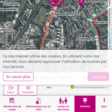
, Kartendaten, Geobasisdaten: © 
Land NRW
 2021, Lizenz 
Ce site internet utilise des cookies. En utilisant notre site
internet, vous déclarez approuver l'utilisation de cookies par
dl-de/by-2-0
nos services.
En savoir plus
J'accepte
Aachen, REWE SB-Warenhaus
Burtscheid Sebastianstraße in 167m
Départ
Destination
Démarrage
Mobilité
Vente de billets
Aachen, REWE SB-Warenhaus
Recherche de
Informations sur la
Loisirs et
Mobilité
plus
trajet
ville
tourisme