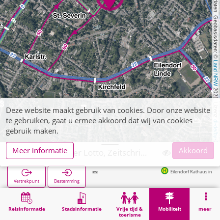
, Kartendaten, Geobasisdaten: © 
Land NRW
 2021, Lizenz 
Deze website maakt gebruik van cookies. Door onze website
te gebruiken, gaat u ermee akkoord dat wij van cookies
dl-de/by-2-0
gebruik maken.
Meer informatie
Akkoord
Aachen, Hecker Lotto, Zeitschriften
Eilendorf Rathaus in 2m
Vertrekpunt
Bestemming
Start
Mobiliteit
Verkoop van tickets
Aachen, Hecker Lotto, Zeitschriften
Reisinformatie
Stadsinformatie
Vrije tijd &
Mobiliteit
meer
toerisme