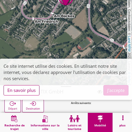
, Kartendaten, Geobasisdaten: © 
Land NRW
 2021, Lizenz 
Ce site internet utilise des cookies. En utilisant notre site
internet, vous déclarez approuver l'utilisation de cookies par
dl-de/by-2-0
nos services.
En savoir plus
J'accepte
Aachen, SELTIX GmbH
Arrêts suivants:
Am Neuenhof in 
Départ
Destination
Démarrage
Mobilité
Vente de billets
Aachen, SELTIX GmbH
Recherche de
Informations sur la
Loisirs et
Mobilité
plus
trajet
ville
tourisme