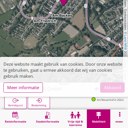
, Kartendaten, Geobasisdaten: © 
Land NRW
 2021, Lizenz 
Deze website maakt gebruik van cookies. Door onze website
te gebruiken, gaat u ermee akkoord dat wij van cookies
dl-de/by-2-0
gebruik maken.
Meer informatie
Akkoord
Aachen, SELTIX GmbH
Am Neuenhof in 202m
Vertrekpunt
Bestemming
Start
Mobiliteit
Verkoop van tickets
Aachen, SELTIX GmbH
Reisinformatie
Stadsinformatie
Vrije tijd &
Mobiliteit
meer
toerisme