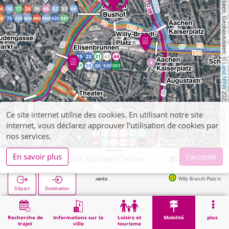
, Kartendaten, Geobasisdaten: © 
Land NRW
 2021, Lizenz 
Ce site internet utilise des cookies. En utilisant notre site
internet, vous déclarez approuver l'utilisation de cookies par
dl-de/by-2-0
nos services.
En savoir plus
J'accepte
Aachen, ASEAG Kunden-Center
Willy-Brandt-Platz in 179m
Départ
Destination
Démarrage
Mobilité
Vente de billets
Aachen, ASEAG Kunden-Center
Recherche de
Informations sur la
Loisirs et
Mobilité
plus
trajet
ville
tourisme