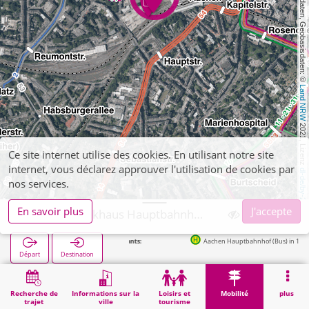
, Kartendaten, Geobasisdaten: © 
Land NRW
 2021, Lizenz 
Ce site internet utilise des cookies. En utilisant notre site
internet, vous déclarez approuver l'utilisation de cookies par
dl-de/by-2-0
nos services.
En savoir plus
J'accepte
Aachen, Parkhaus Hauptbahnhof (APAG)
Aachen Hauptbahnhof (Bus) in 120m
Départ
Destination
Démarrage
Mobilité
APAG-Parkings
Aachen, Parkhaus Hauptbahnhof (APAG)
Recherche de
Informations sur la
Loisirs et
Mobilité
plus
trajet
ville
tourisme