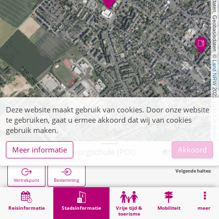
, Kartendaten, Geobasisdaten: © 
Land NRW
 2021, Lizenz 
Deze website maakt gebruik van cookies. Door onze website
te gebruiken, gaat u ermee akkoord dat wij van cookies
dl-de/by-2-0
gebruik maken.
Meer informatie
Akkoord
Euskirchen, Georgschule (POI)
Volgende haltes:
Vertrekpunt
Bestemming
Start
Stadsinformatie
Opleiding
Euskirchen, Georgschule (POI)
Reisinformatie
Stadsinformatie
Vrije tijd &
Mobiliteit
meer
toerisme