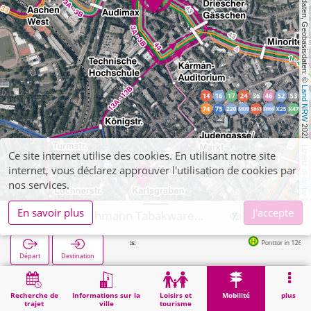
, Kartendaten, Geobasisdaten: © 
Land NRW
 2021, Lizenz 
Ce site internet utilise des cookies. En utilisant notre site
internet, vous déclarez approuver l'utilisation de cookies par
dl-de/by-2-0
nos services.
En savoir plus
J'accepte
Aachen, Bachmann Tabakwaren, Zeitschriften
Ponttor in 126m
Départ
Destination
Démarrage
Mobilité
Vente de billets
Aachen, Bachmann Tabakwaren, Zeitschriften
Recherche de
Informations sur la
Loisirs et
Mobilité
plus
trajet
ville
tourisme