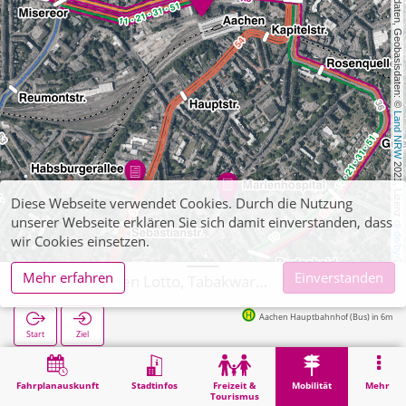
, Kartendaten, Geobasisdaten: © 
Land NRW
 2021, Lizenz 
Diese Webseite verwendet Cookies. Durch die Nutzung
unserer Webseite erklären Sie sich damit einverstanden, dass
dl-de/by-2-0
wir Cookies einsetzen.
Mehr erfahren
Einverstanden
Aachen, Kleen Lotto, Tabakwaren
Aachen Hauptbahnhof (Bus) in 6m
Start
Ziel
Start
Mobilität
Ticketverkauf
Aachen, Kleen Lotto, Tabakwaren
Fahrplanauskunft
Stadtinfos
Freizeit &
Mobilität
Mehr
Tourismus