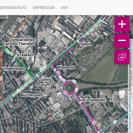
DATENSCHUTZ
IMPRESSUM
AVV
Leaflet
 | Kartografie und Gestaltung: © 
1
Baumgardt Consultants GbR