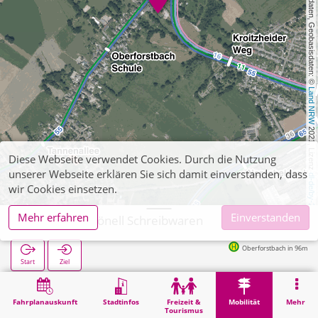
, Kartendaten, Geobasisdaten: © 
Land NRW
 2021, Lizenz 
Diese Webseite verwendet Cookies. Durch die Nutzung
unserer Webseite erklären Sie sich damit einverstanden, dass
dl-de/by-2-0
wir Cookies einsetzen.
Mehr erfahren
Einverstanden
Aachen, Schönell Schreibwaren
Oberforstbach in 96m
Start
Ziel
Start
Mobilität
Ticketverkauf
Aachen, Schönell Schreibwaren
Fahrplanauskunft
Stadtinfos
Freizeit &
Mobilität
Mehr
Tourismus