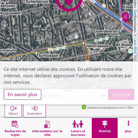
, Kartendaten, Geobasisdaten: © 
Land NRW
 2021, Lizenz 
Ce site internet utilise des cookies. En utilisant notre site
internet, vous déclarez approuver l'utilisation de cookies par
dl-de/by-2-0
nos services.
En savoir plus
J'accepte
Aachen, Saglik Kiosk
Josefskirche (Justizzentrum) in 138m
Départ
Destination
Démarrage
Mobilité
Vente de billets
Aachen, Saglik Kiosk
Recherche de
Informations sur la
Loisirs et
Mobilité
plus
trajet
ville
tourisme