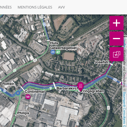
ONNÉES
MENTIONS LÉGALES
AVV
Leaflet
 | Kartografie und Gestaltung: © 
1
Baumgardt Consultants GbR