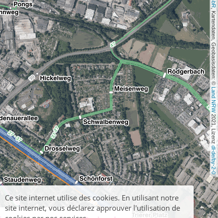
, Kartendaten, Geobasisdaten: © 
Land NRW
 2021, Lizenz 
dl-de/by-2-0
Ce site internet utilise des cookies. En utilisant notre
site internet, vous déclarez approuver l'utilisation de