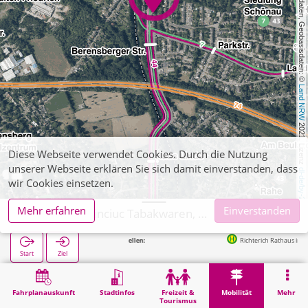
, Kartendaten, Geobasisdaten: © 
Land NRW
 2021, Lizenz 
Diese Webseite verwendet Cookies. Durch die Nutzung
unserer Webseite erklären Sie sich damit einverstanden, dass
dl-de/by-2-0
wir Cookies einsetzen.
Mehr erfahren
Einverstanden
Aachen, Siminciuc Tabakwaren, Zeitschriften
Richterich Rathaus in 57m
Start
Ziel
Start
Mobilität
Ticketverkauf
Aachen, Siminciuc Tabakwaren, Zeitschriften
Fahrplanauskunft
Stadtinfos
Freizeit &
Mobilität
Mehr
Tourismus