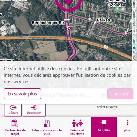
, Kartendaten, Geobasisdaten: © 
Land NRW
 2021, Lizenz 
Ce site internet utilise des cookies. En utilisant notre site
internet, vous déclarez approuver l'utilisation de cookies par
dl-de/by-2-0
nos services.
En savoir plus
J'accepte
Aachen, Siminciuc Tabakwaren, Zeitschriften
Arrêts suivants:
Richteri
Départ
Destination
Démarrage
Mobilité
Vente de billets
Aachen, Siminciuc Tabakwaren, Zeitschriften
Recherche de
Informations sur la
Loisirs et
Mobilité
plus
trajet
ville
tourisme