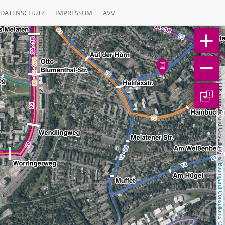
DATENSCHUTZ
IMPRESSUM
AVV
Leaflet
 | Kartografie und Gestaltung: © 
1
Baumgardt Consultants GbR