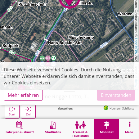
, Kartendaten, Geobasisdaten: © 
Land NRW
 2021, Lizenz 
Diese Webseite verwendet Cookies. Durch die Nutzung
unserer Webseite erklären Sie sich damit einverstanden, dass
dl-de/by-2-0
wir Cookies einsetzen.
Mehr erfahren
Einverstanden
Alsdorf, Helene Rogge Lotto, Totto
Nächste Haltestellen:
Hoengen Schillerstraße in 25m
Start
Ziel
Start
Mobilität
Ticketverkauf
Alsdorf, Helene Rogge Lotto, Totto
Fahrplanauskunft
Stadtinfos
Freizeit &
Mobilität
Mehr
Tourismus