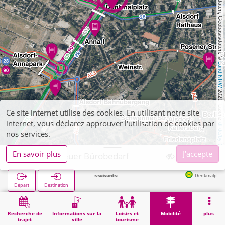
, Kartendaten, Geobasisdaten: © 
Land NRW
 2021, Lizenz 
Ce site internet utilise des cookies. En utilisant notre site
internet, vous déclarez approuver l'utilisation de cookies par
dl-de/by-2-0
nos services.
En savoir plus
J'accepte
Alsdorf, Breuer Bürobedarf
Arrêts suivants:
Denkmalplatz in 131m
Départ
Destination
Démarrage
Mobilité
Vente de billets
Alsdorf, Breuer Bürobedarf
Recherche de
Informations sur la
Loisirs et
Mobilité
plus
trajet
ville
tourisme