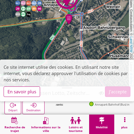
, Kartendaten, Geobasisdaten: © 
Land NRW
 2021, Lizenz 
Ce site internet utilise des cookies. En utilisant notre site
internet, vous déclarez approuver l'utilisation de cookies par
dl-de/by-2-0
nos services.
En savoir plus
J'accepte
Alsdorf, Niessen Lotto, Zeitschriften
Annapark Bahnhof (Bus) in 106m
Départ
Destination
Démarrage
Mobilité
Vente de billets
Alsdorf, Niessen Lotto, Zeitschriften
Recherche de
Informations sur la
Loisirs et
Mobilité
plus
trajet
ville
tourisme