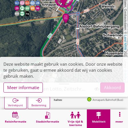
, Kartendaten, Geobasisdaten: © 
Land NRW
 2021, Lizenz 
Deze website maakt gebruik van cookies. Door onze website
te gebruiken, gaat u ermee akkoord dat wij van cookies
dl-de/by-2-0
gebruik maken.
Meer informatie
Akkoord
Alsdorf, Niessen Lotto, Zeitschriften
Volgende haltes:
Annapark Bahnhof (Bus) in 106m
Vertrekpunt
Bestemming
Start
Mobiliteit
Verkoop van tickets
Alsdorf, Niessen Lotto, Zeitschriften
Reisinformatie
Stadsinformatie
Vrije tijd &
Mobiliteit
meer
toerisme