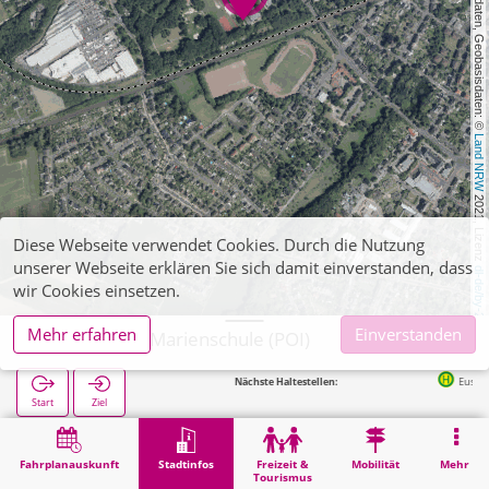
, Kartendaten, Geobasisdaten: © 
Land NRW
 2021, Lizenz 
Diese Webseite verwendet Cookies. Durch die Nutzung
unserer Webseite erklären Sie sich damit einverstanden, dass
dl-de/by-2-0
wir Cookies einsetzen.
Mehr erfahren
Einverstanden
Euskirchen, Marienschule (POI)
Nächste Haltestellen:
Euskirchen Berufskolleg in 
Start
Ziel
Start
Stadtinfos
Ausbildung
Euskirchen, Marienschule (POI)
Fahrplanauskunft
Stadtinfos
Freizeit &
Mobilität
Mehr
Tourismus