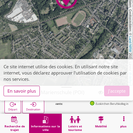
, Kartendaten, Geobasisdaten: © 
Land NRW
 2021, Lizenz 
Ce site internet utilise des cookies. En utilisant notre site
internet, vous déclarez approuver l'utilisation de cookies par
dl-de/by-2-0
nos services.
En savoir plus
J'accepte
Euskirchen, Marienschule (POI)
Arrêts suivants:
Euskirchen Berufskolleg in 319m
Départ
Destination
Démarrage
Informations sur la ville
Formation
Euskirchen, Marienschule (POI)
Recherche de
Informations sur la
Loisirs et
Mobilité
plus
trajet
ville
tourisme