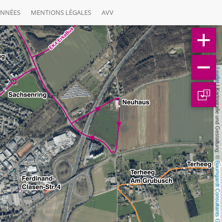
ONNÉES
MENTIONS LÉGALES
AVV
Leaflet
 | Kartografie und Gestaltung: © 
1
Baumgardt Consultants GbR