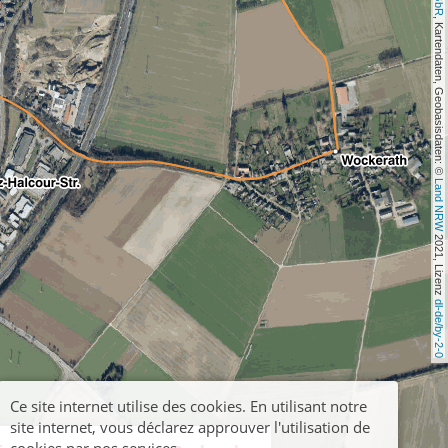
, Kartendaten, Geobasisdaten: © 
Land NRW
 2021, Lizenz 
dl-de/by-2-0
Ce site internet utilise des cookies. En utilisant notre
site internet, vous déclarez approuver l'utilisation de