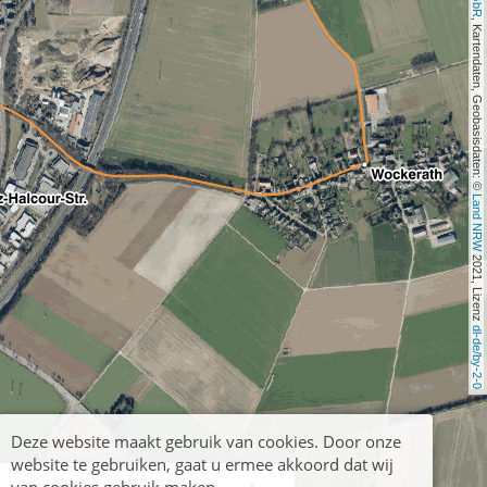
, Kartendaten, Geobasisdaten: © 
Land NRW
 2021, Lizenz 
dl-de/by-2-0
Deze website maakt gebruik van cookies. Door onze
website te gebruiken, gaat u ermee akkoord dat wij