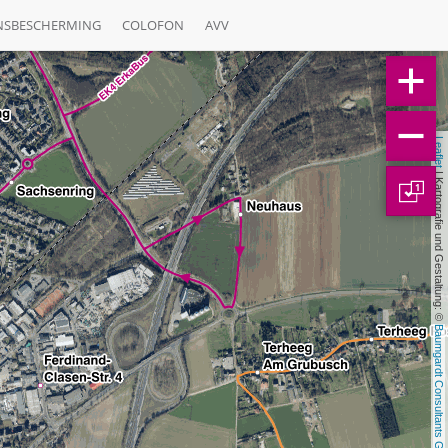
NSBESCHERMING
COLOFON
AVV
Leaflet
 | Kartografie und Gestaltung: © 
1
Baumgardt Consultants GbR