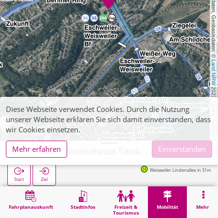
, Kartendaten, Geobasisdaten: © 
Land NRW
 2021, Lizenz 
Diese Webseite verwendet Cookies. Durch die Nutzung
unserer Webseite erklären Sie sich damit einverstanden, dass
dl-de/by-2-0
wir Cookies einsetzen.
Mehr erfahren
Einverstanden
Eschweiler, Weidenhaupt Tabakwaren, Zeitschriften, Post
Weisweiler Lindenallee in 31m
Start
Ziel
Start
Mobilität
Ticketverkauf
Eschweiler, Weidenhaupt Tabakwaren, Zeitschriften, Post
Fahrplanauskunft
Stadtinfos
Freizeit &
Mobilität
Mehr
Tourismus