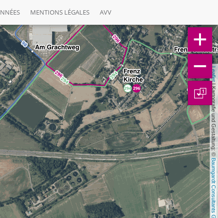
ONNÉES
MENTIONS LÉGALES
AVV
Leaflet
 | Kartografie und Gestaltung: © 
1
Baumgardt Consultants GbR