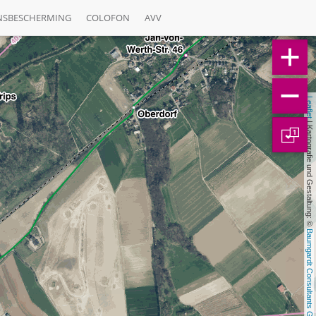
NSBESCHERMING
COLOFON
AVV
Leaflet
 | Kartografie und Gestaltung: © 
1
Baumgardt Consultants GbR